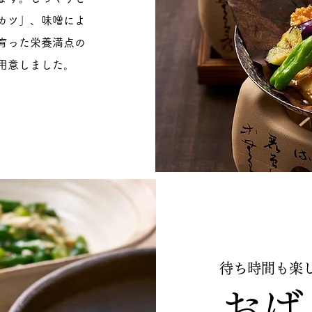
カツ」、味噌によ
育った栄養満点の
用意しました。
待ち時間も楽
おば