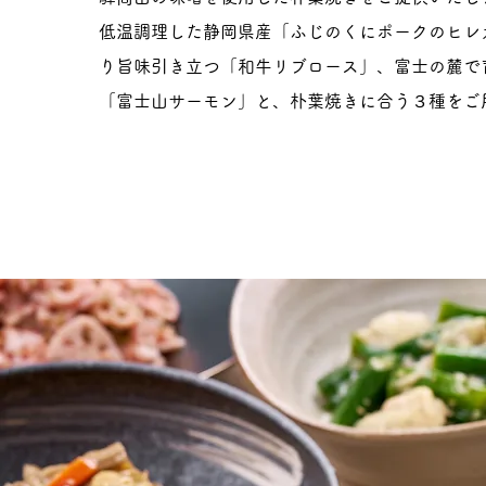
低温調理した静岡県産「ふじのくにポークのヒレ
り旨味引き立つ「和牛リブロース」、富士の麓で
「富士山サーモン」と、朴葉焼きに合う３種をご